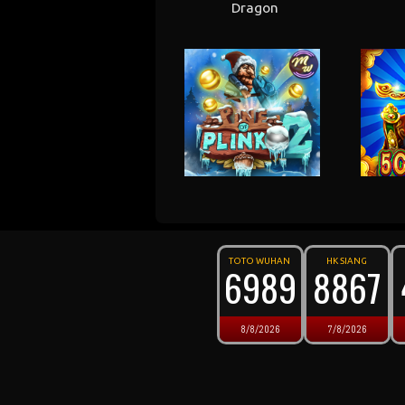
Dragon
Pine of Plinko 2
TOTO WUHAN
HK SIANG
6989
8867
8/8/2026
7/8/2026
Water Margin
Out