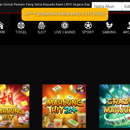
 Pemain Yang Setia Kepada Kami | AYO Segera Dapatkan Kemenangan Besar Bersa
ve****gn Berhasil Withdraw Rp 5.537.000,00
ME
TOGEL
SLOT
LIVE CASINO
SPORT
SABUNG
ARC