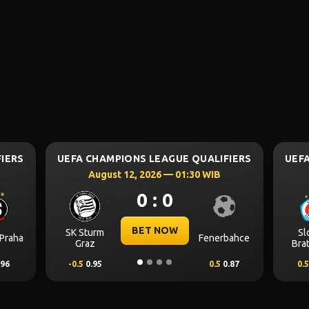
ne - Blooming
Journey to the West
Lucky - 88 R
Riches
IERS
E-FOOTBALL F24 INTERNATIONAL
E-FO
FRIENDLY
August 8, 2026 — 00:45 WIB
0 : 2
Saint-
Manc
oise
BET NOW
e-Germany
e-France
Un
1.00
0.0
-0.25
-0.88
0.25
0.64
ky - 88 Drum
Golden 777
Fa Da Ca