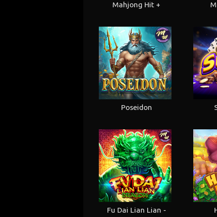
Mahjong Hit +
M
Poseidon
Fu Dai Lian Lian -