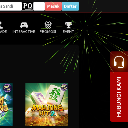
ma Kami
Kami Menyediakan Kemenangan Besar Untuk Pemain Yang Set
Masuk
Daftar
ADE
INTERACTIVE
PROMOSI
EVENT