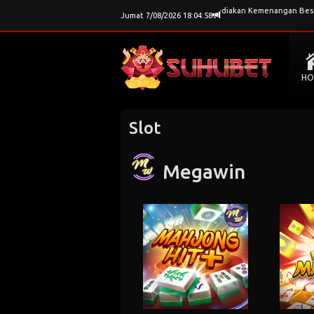
Kami Menyediakan Kemenangan Besar Untuk
Jumat 7/08/2026 18:04:59
HO
Slot
Megawin