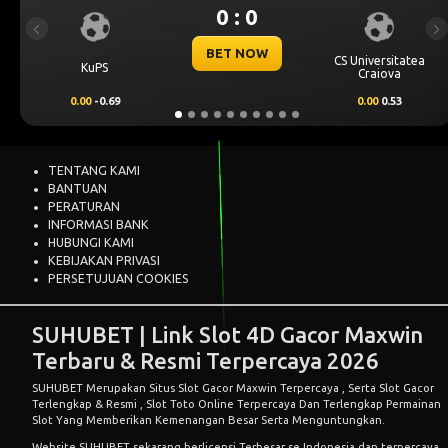
0 : 0
Previous
Ne
OW
BET NOW
CS Universitatea
Maccabi Tel Aviv (n)
Craiova
0.00
0.53
0.25
0.72
TENTANG KAMI
BANTUAN
PERATURAN
INFORMASI BANK
HUBUNGI KAMI
KEBIJAKAN PRIVASI
PERSETUJUAN COOKIES
SUHUBET | Link Slot 4D Gacor Maxwin
Terbaru & Resmi Terpercaya 2026
SUHUBET
Merupakan Situs Slot Gacor Maxwin Terpercaya , Serta Slot Gacor
Terlengkap & Resmi ,
Slot Toto
Online Terpercaya Dan Terlengkap Permainan
Slot Yang Memberikan Kemenangan Besar Serta Menguntungkan.
Website SUHUBET sekarang berlicensi Terbesar se Indonesia dan terpercaya