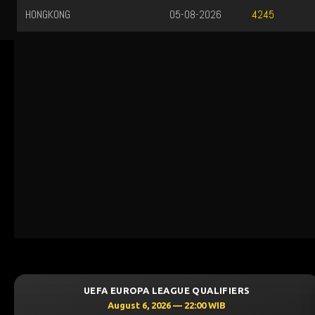
HONGKONG
05-08-2026
4245
E QUALIFIERS
UEFA EUROPA LEAGUE
 22:00 WIB
August 6, 2026 — 2