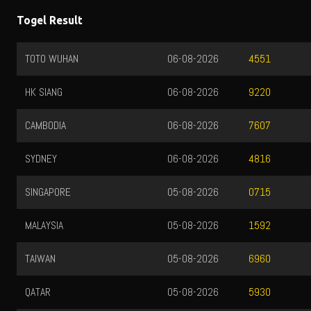
Togel Result
TOTO WUHAN
06-08-2026
4551
HK SIANG
06-08-2026
9220
CAMBODIA
06-08-2026
7607
SYDNEY
06-08-2026
4816
SINGAPORE
05-08-2026
0715
MALAYSIA
05-08-2026
1592
TAIWAN
05-08-2026
6960
QATAR
05-08-2026
5930