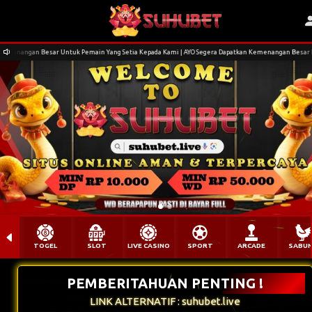
angan Besar Untuk Pemain Yang Setia Kepada Kami | AYO Segera Dapatkan Kemenangan Besar Ber
TOGEL
SLOT
LIVE CASINO
SPORT
ARCADE
SABU
PEMBERITAHUAN PENTING !
LINK ALTERNATIF : suhubet.live