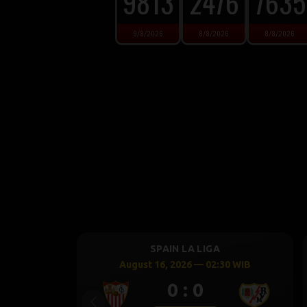
9813
2476
7635
9/8/2026
8/8/2026
8/8/2026
UEFA CHAMPIONS LEAGUE QUALIFIERS
August 12, 2026 — 01:30 WIB
0 : 0
Previous