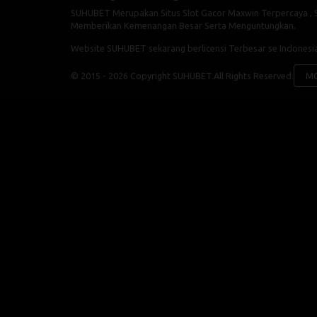
SUHUBET
Merupakan Situs Slot Gacor Maxwin Terpercaya , S
Memberikan Kemenangan Besar Serta Menguntungkan.
Website SUHUBET sekarang berlicensi Terbesar se Indonesi
© 2015 - 2026 Copyright SUHUBET.
All Rights Reserved.
MO