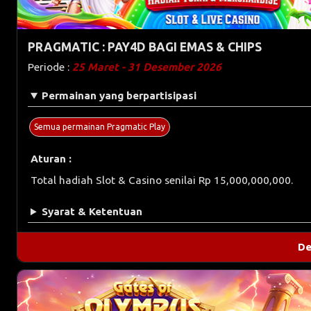
PRAGMATIC : PAY4D BAGI EMAS & CHIPS
Periode :
25 Maret - 31 Desember 2026
Permainan yang berpartisipasi
Semua permainan Pragmatic Play
Aturan :
Total hadiah Slot & Casino senilai Rp 15,000,000,000.
Syarat & Ketentuan
De