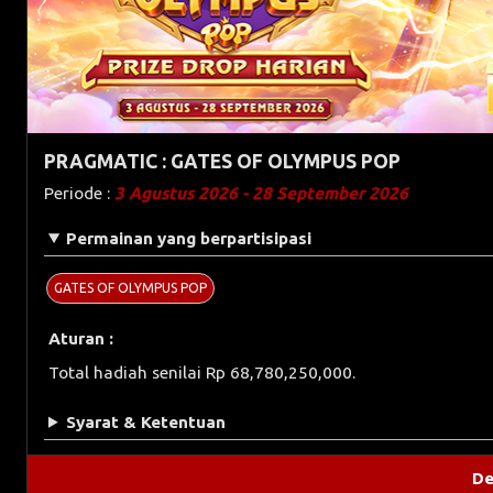
PRAGMATIC : GATES OF OLYMPUS POP
Periode :
3 Agustus 2026 - 28 September 2026
Permainan yang berpartisipasi
GATES OF OLYMPUS POP
Aturan :
Total hadiah senilai Rp 68,780,250,000.
Syarat & Ketentuan
De