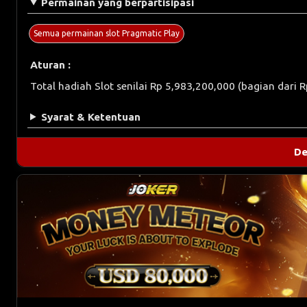
Permainan yang berpartisipasi
Semua permainan slot Pragmatic Play
Aturan :
Total hadiah Slot senilai Rp 5,983,200,000 (bagian dari 
Syarat & Ketentuan
De