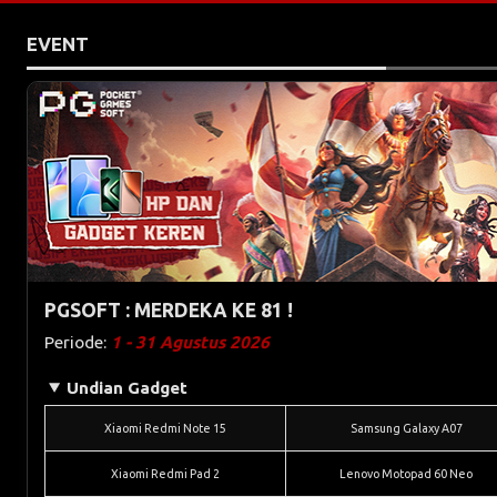
EVENT
PGSOFT : MERDEKA KE 81 !
Periode:
1 - 31 Agustus 2026
Undian Gadget
Xiaomi Redmi Note 15
Samsung Galaxy A07
Xiaomi Redmi Pad 2
Lenovo Motopad 60 Neo