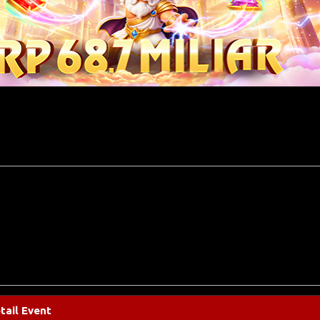
tail Event