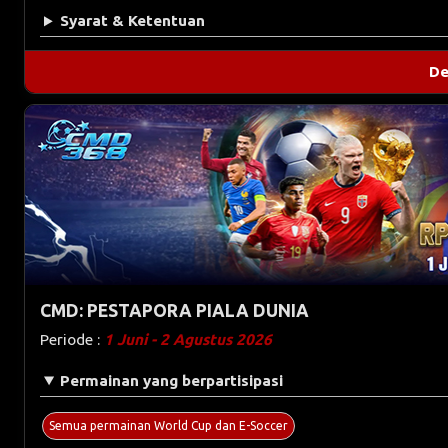
Syarat & Ketentuan
De
CMD: PESTAPORA PIALA DUNIA
Periode :
1 Juni - 2 Agustus 2026
Permainan yang berpartisipasi
Semua permainan World Cup dan E-Soccer