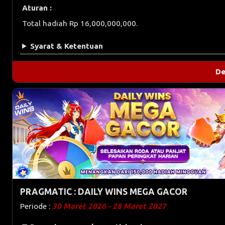
Aturan :
Total hadiah Rp 16,000,000,000.
Syarat & Ketentuan
De
PRAGMATIC : DAILY WINS MEGA GACOR
Periode :
30 Maret 2026 - 28 Maret 2027