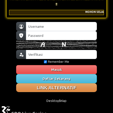
!!
MOHON SELALU CHECK REK
Remember Me
Masuk
Daftar Sekarang
LINK ALTERNATIF
Desktop
Wap