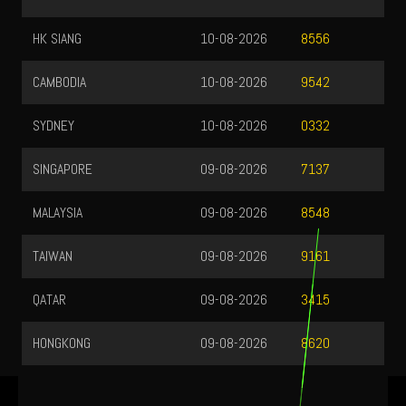
HK SIANG
10-08-2026
8556
CAMBODIA
10-08-2026
9542
SYDNEY
10-08-2026
0332
SINGAPORE
09-08-2026
7137
MALAYSIA
09-08-2026
8548
TAIWAN
09-08-2026
9161
QATAR
09-08-2026
3415
HONGKONG
09-08-2026
8620