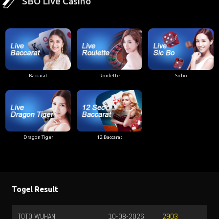
SBO Live Casino
Baccarat
Roulette
Sicbo
Dragon Tiger
12 Baccarat
Togel Result
TOTO WUHAN
10-08-2026
2903