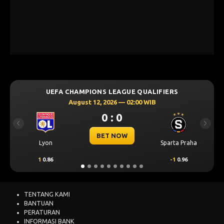
UEFA CHAMPIONS LEAGUE QUALIFIERS
U
August 12, 2026 — 02:00 WIB
0 : 0
Previous
Next
BET NOW
Lyon
Sparta Praha
SK Sturm
1
0.86
-1
0.96
-0.5
0.
TENTANG KAMI
BANTUAN
PERATURAN
INFORMASI BANK