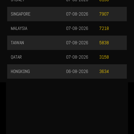
SINGAPORE
07-08-2026
7907
MALAYSIA
07-08-2026
7218
TAIWAN
07-08-2026
5838
QATAR
07-08-2026
3158
HONGKONG
06-08-2026
3634