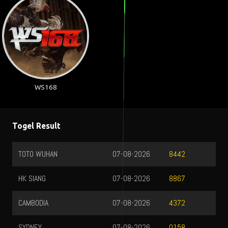
WS168
Togel Result
TOTO WUHAN
07-08-2026
8442
HK SIANG
07-08-2026
8867
CAMBODIA
07-08-2026
4372
SYDNEY
07-08-2026
0158